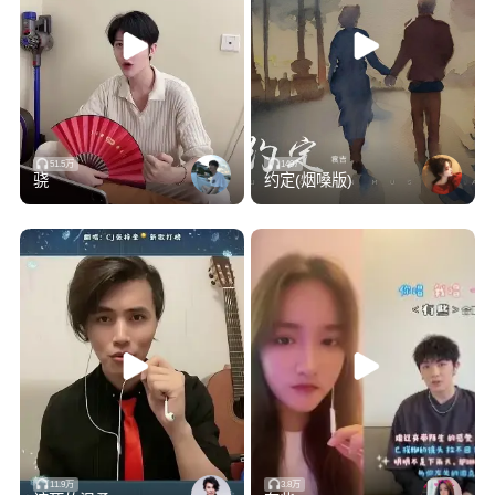
51.5万
1497
骁
约定(烟嗓版)
11.9万
3.8万