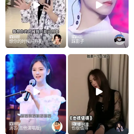
3.4万
2.6万
想你的时候问月亮
踩影子
3.0万
7.2万
滴答(吉他演唱版)
也很值得