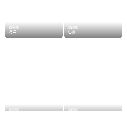
2.1万
7.3万
清唱
心雨
2.7万
3.0万
明明就
催泪情书