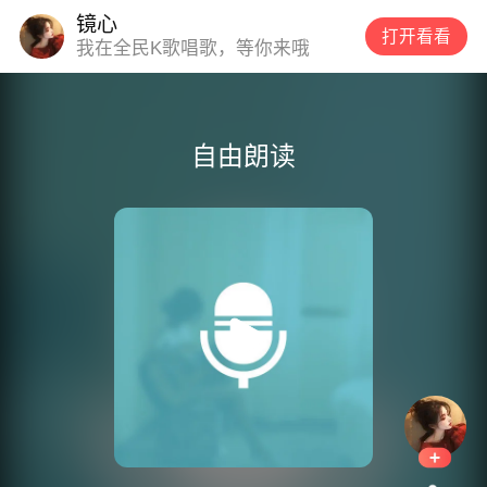
镜心
打开看看
我在全民K歌唱歌，等你来哦
自由朗读