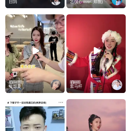
白鸽
怎叹 (cover: 郑鱼)
164.7万
8.6万
我想要
套马杆