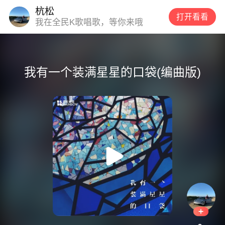
杭松
打开看看
我在全民K歌唱歌，等你来哦
我有一个装满星星的口袋(编曲版)