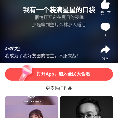
我有一个装满星星的口袋
赞一下
悄悄打开它在夏日的夜晚
那是等到整片森林都入睡后
属于我自己的小秘密
6
我有一朵永不开放的花
打开App，观看高清视频
偷偷埋葬它在秋日的草原
@杭松
那是布满荆棘容易戳手的花呀
我成为了我好友圈的擂主，不服来战！
分享
打开App，加入全民大合唱
总之不要让别人找到它
我有一个握得紧紧的拳头
打开App，听更多精彩音乐
我有一段让人难过的往事
我有一条弯弯曲曲
更多热门作品
叫做未来的山路
打开App，海量曲库任你唱
不知有谁与我一起走
我有一片充满淘气的云朵
单单飘在叫作大人的天空