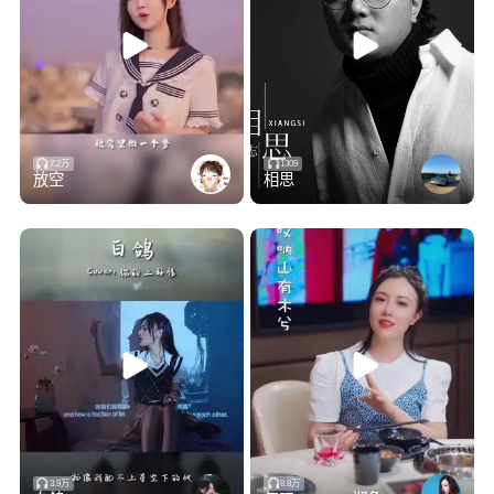
四周景色是那么的孤单难堪
最好不要变得跟他们一样
我有一双不大不小的眼睛
我有一对十分灵敏的耳朵
我有一湖体验多年积攒下来的美好
不知该和谁分享
7.2万
1309
放空
相思
我有一湖体验多年积攒下来的美好
不知该和谁分享
我有一个装满星星的口袋
悄悄打开它在夏日的夜晚
那是等到整片森林都入睡后
属于我自己的小秘密
3.9万
8.8万