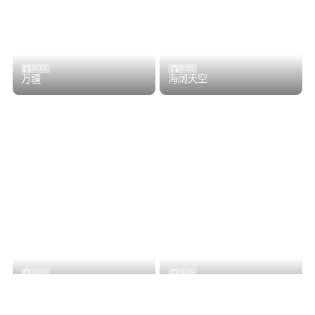
24.1万
20.5万
万疆
海阔天空
10.8万
16.0万
清唱
对不起，我爱你