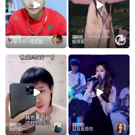
16.7万
7.0万
下辈子不一定还能遇见你(纯享吉他版)
痴情冢
75.1万
11.1万
始终如一
目及皆是你